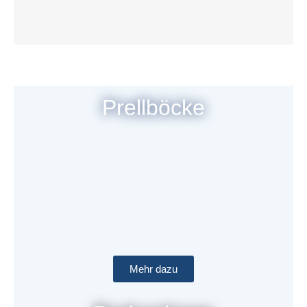
Prellböcke
Mehr dazu