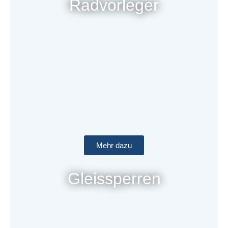
Radvorleger
Mehr dazu
Gleissperren