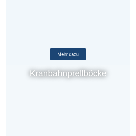
Mehr dazu
Kranbahnprellböcke