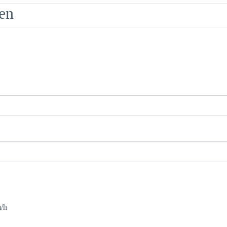
en
/h