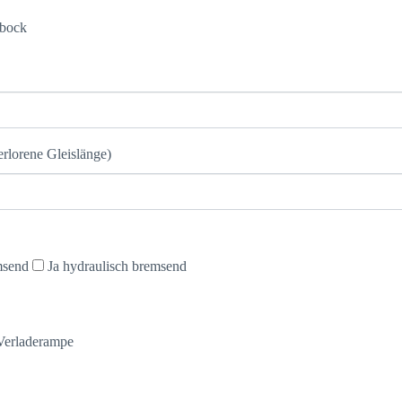
lbock
rlorene Gleislänge)
msend
Ja hydraulisch bremsend
Verladerampe