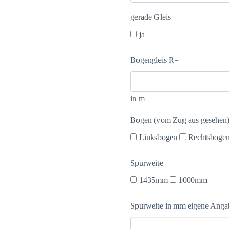
gerade Gleis
ja
Bogengleis R=
in m
Bogen (vom Zug aus gesehen
Linksbogen
Rechtsboge
Spurweite
1435mm
1000mm
Spurweite in mm eigene Anga