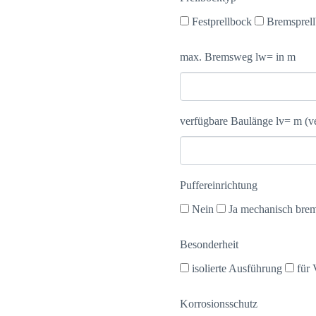
Festprellbock
Bremsprel
max. Bremsweg lw= in m
verfügbare Baulänge lv= m (ve
Puffereinrichtung
Nein
Ja mechanisch bre
Besonderheit
isolierte Ausführung
für 
Korrosionsschutz