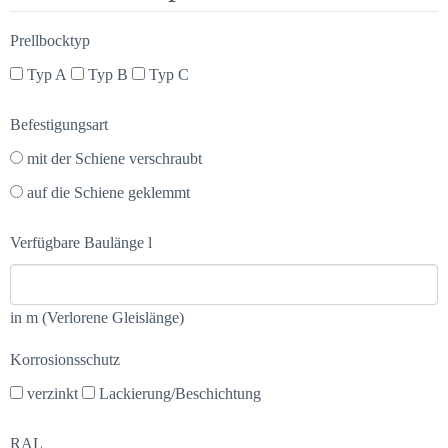
Prellbocktyp
Typ A
Typ B
Typ C
Befestigungsart
mit der Schiene verschraubt
auf die Schiene geklemmt
Verfügbare Baulänge l
in m (Verlorene Gleislänge)
Korrosionsschutz
verzinkt
Lackierung/Beschichtung
RAL