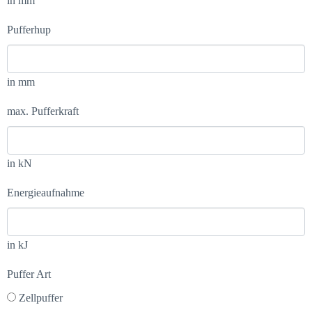
in mm
Pufferhup
in mm
max. Pufferkraft
in kN
Energieaufnahme
in kJ
Puffer Art
Zellpuffer